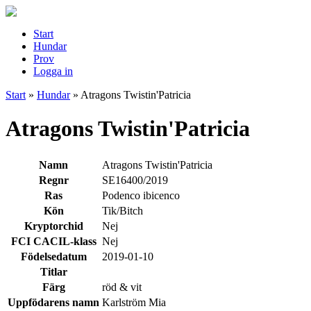
Start
Hundar
Prov
Logga in
Start
»
Hundar
»
Atragons Twistin'Patricia
Atragons Twistin'Patricia
Namn
Atragons Twistin'Patricia
Regnr
SE16400/2019
Ras
Podenco ibicenco
Kön
Tik/Bitch
Kryptorchid
Nej
FCI CACIL-klass
Nej
Födelsedatum
2019-01-10
Titlar
Färg
röd & vit
Uppfödarens namn
Karlström Mia