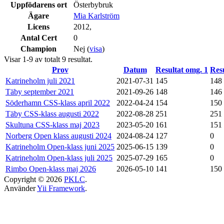
Uppfödarens ort
Österbybruk
Ägare
Mia Karlström
Licens
2012,
Antal Cert
0
Champion
Nej (
visa
)
Visar 1-9 av totalt 9 resultat.
Prov
Datum
Resultat omg. 1
Resu
Katrineholm juli 2021
2021-07-31
145
148
Täby september 2021
2021-09-26
148
146
Söderhamn CSS-klass april 2022
2022-04-24
154
150
Täby CSS-klass augusti 2022
2022-08-28
251
251
Skultuna CSS-klass maj 2023
2023-05-20
161
151
Norberg Open klass augusti 2024
2024-08-24
127
0
Katrineholm Open-klass juni 2025
2025-06-15
139
0
Katrineholm Open-klass juli 2025
2025-07-29
165
0
Rimbo Open-klass maj 2026
2026-05-10
141
150
Copyright © 2026
PKLC
.
Använder
Yii Framework
.