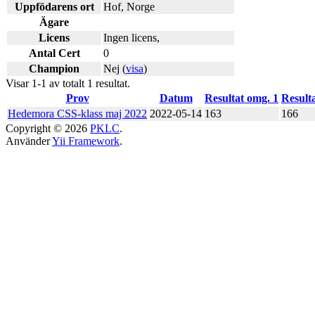
Uppfödarens ort
Hof, Norge
Ägare
Licens
Ingen licens,
Antal Cert
0
Champion
Nej (
visa
)
Visar 1-1 av totalt 1 resultat.
Prov
Datum
Resultat omg. 1
Result
Hedemora CSS-klass maj 2022
2022-05-14
163
166
Copyright © 2026
PKLC
.
Använder
Yii Framework
.