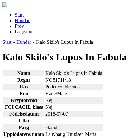
Start
Hundar
Prov
Logga in
Start
»
Hundar
»
Kalo Skilo's Lupus In Fabula
Kalo Skilo's Lupus In Fabula
Namn
Kalo Skilo's Lupus In Fabula
Regnr
NO51711/18
Ras
Podenco ibicenco
Kön
Hane/Male
Kryptorchid
Nej
FCI CACIL-klass
Nej
Födelsedatum
2018-07-07
Titlar
Färg
okänd
Uppfödarens namn
Lauvhaug Knudsen Maria