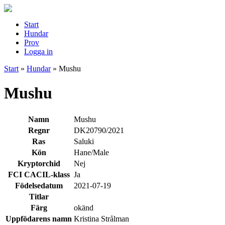
Start
Hundar
Prov
Logga in
Start
»
Hundar
»
Mushu
Mushu
Namn
Mushu
Regnr
DK20790/2021
Ras
Saluki
Kön
Hane/Male
Kryptorchid
Nej
FCI CACIL-klass
Ja
Födelsedatum
2021-07-19
Titlar
Färg
okänd
Uppfödarens namn
Kristina Strålman