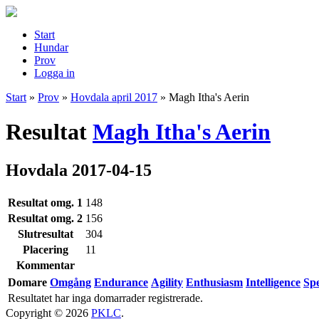
Start
Hundar
Prov
Logga in
Start
»
Prov
»
Hovdala april 2017
»
Magh Itha's Aerin
Resultat
Magh Itha's Aerin
Hovdala 2017-04-15
Resultat omg. 1
148
Resultat omg. 2
156
Slutresultat
304
Placering
11
Kommentar
Domare
Omgång
Endurance
Agility
Enthusiasm
Intelligence
Sp
Resultatet har inga domarrader registrerade.
Copyright © 2026
PKLC
.