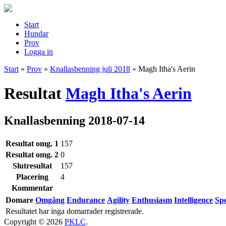
Start
Hundar
Prov
Logga in
Start
»
Prov
»
Knallasbenning juli 2018
»
Magh Itha's Aerin
Resultat
Magh Itha's Aerin
Knallasbenning 2018-07-14
Resultat omg. 1
157
Resultat omg. 2
0
Slutresultat
157
Placering
4
Kommentar
Domare
Omgång
Endurance
Agility
Enthusiasm
Intelligence
Sp
Resultatet har inga domarrader registrerade.
Copyright © 2026
PKLC
.