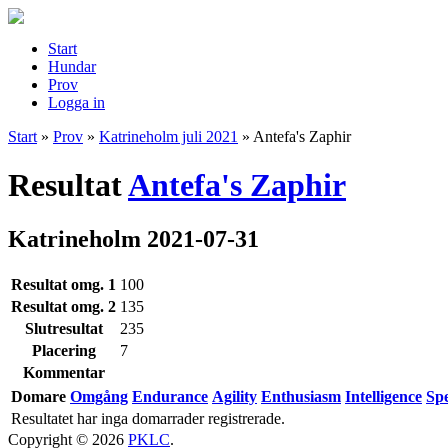
Start
Hundar
Prov
Logga in
Start
»
Prov
»
Katrineholm juli 2021
»
Antefa's Zaphir
Resultat
Antefa's Zaphir
Katrineholm 2021-07-31
Resultat omg. 1
100
Resultat omg. 2
135
Slutresultat
235
Placering
7
Kommentar
Domare
Omgång
Endurance
Agility
Enthusiasm
Intelligence
Sp
Resultatet har inga domarrader registrerade.
Copyright © 2026
PKLC
.