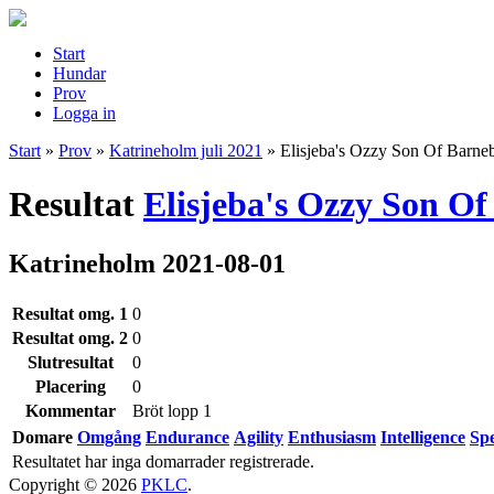
Start
Hundar
Prov
Logga in
Start
»
Prov
»
Katrineholm juli 2021
»
Elisjeba's Ozzy Son Of Barne
Resultat
Elisjeba's Ozzy Son O
Katrineholm 2021-08-01
Resultat omg. 1
0
Resultat omg. 2
0
Slutresultat
0
Placering
0
Kommentar
Bröt lopp 1
Domare
Omgång
Endurance
Agility
Enthusiasm
Intelligence
Sp
Resultatet har inga domarrader registrerade.
Copyright © 2026
PKLC
.