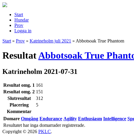
Start
Hundar
Prov
Logga in
Start
»
Prov
»
Katrineholm juli 2021
»
Abbotsoak True Phantom
Resultat
Abbotsoak True Phan
Katrineholm 2021-07-31
Resultat omg. 1
161
Resultat omg. 2
151
Slutresultat
312
Placering
5
Kommentar
Domare
Omgång
Endurance
Agility
Enthusiasm
Intelligence
Sp
Resultatet har inga domarrader registrerade.
Copyright © 2026
PKLC
.