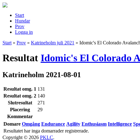
Start
Hundar
Prov
Logga in
Start
»
Prov
»
Katrineholm juli 2021
»
Idomic's El Colorado Avalanc
Resultat
Idomic's El Colorado 
Katrineholm 2021-08-01
Resultat omg. 1
131
Resultat omg. 2
140
Slutresultat
271
Placering
29
Kommentar
Domare
Omgång
Endurance
Agility
Enthusiasm
Intelligence
Sp
Resultatet har inga domarrader registrerade.
Copyright © 2026
PKLC
.