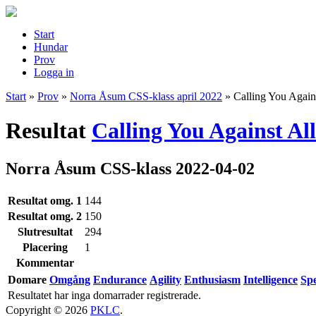
Start
Hundar
Prov
Logga in
Start
»
Prov
»
Norra Åsum CSS-klass april 2022
»
Calling You Again
Resultat
Calling You Against Al
Norra Åsum CSS-klass 2022-04-02
Resultat omg. 1
144
Resultat omg. 2
150
Slutresultat
294
Placering
1
Kommentar
Domare
Omgång
Endurance
Agility
Enthusiasm
Intelligence
Sp
Resultatet har inga domarrader registrerade.
Copyright © 2026
PKLC
.