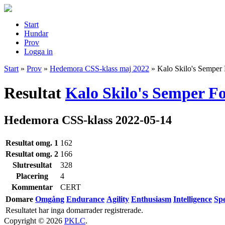
Start
Hundar
Prov
Logga in
Start
»
Prov
»
Hedemora CSS-klass maj 2022
»
Kalo Skilo's Semper 
Resultat
Kalo Skilo's Semper Fo
Hedemora CSS-klass 2022-05-14
Resultat omg. 1
162
Resultat omg. 2
166
Slutresultat
328
Placering
4
Kommentar
CERT
Domare
Omgång
Endurance
Agility
Enthusiasm
Intelligence
Sp
Resultatet har inga domarrader registrerade.
Copyright © 2026
PKLC
.