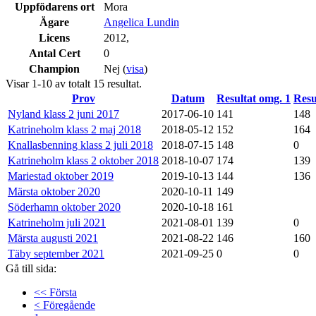
Uppfödarens ort
Mora
Ägare
Angelica Lundin
Licens
2012,
Antal Cert
0
Champion
Nej (
visa
)
Visar 1-10 av totalt 15 resultat.
Prov
Datum
Resultat omg. 1
Resu
Nyland klass 2 juni 2017
2017-06-10
141
148
Katrineholm klass 2 maj 2018
2018-05-12
152
164
Knallasbenning klass 2 juli 2018
2018-07-15
148
0
Katrineholm klass 2 oktober 2018
2018-10-07
174
139
Mariestad oktober 2019
2019-10-13
144
136
Märsta oktober 2020
2020-10-11
149
Söderhamn oktober 2020
2020-10-18
161
Katrineholm juli 2021
2021-08-01
139
0
Märsta augusti 2021
2021-08-22
146
160
Täby september 2021
2021-09-25
0
0
Gå till sida:
<< Första
< Föregående