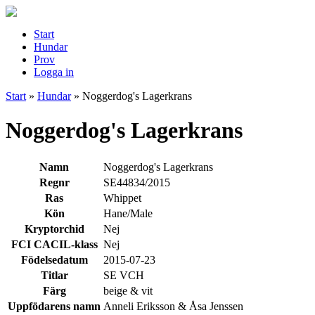
Start
Hundar
Prov
Logga in
Start
»
Hundar
»
Noggerdog's Lagerkrans
Noggerdog's Lagerkrans
Namn
Noggerdog's Lagerkrans
Regnr
SE44834/2015
Ras
Whippet
Kön
Hane/Male
Kryptorchid
Nej
FCI CACIL-klass
Nej
Födelsedatum
2015-07-23
Titlar
SE VCH
Färg
beige & vit
Uppfödarens namn
Anneli Eriksson & Åsa Jenssen